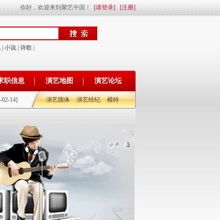
你好，欢迎来到聚艺中国！
[请登录]
[注册]
他
|
小说
|
诗歌
|
求职信息
演艺地图
演艺论坛
-02-14]
演艺团体
演艺经纪
模特