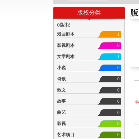
版权分类
0
版权
戏曲剧本
1
影视剧本
0
文学剧本
-1
小说
0
诗歌
0
散文
0
故事
0
曲艺
0
影视
0
艺术项目
0