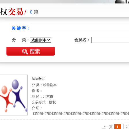
0
篇
关 键 字：
分 类：
会员名：
fgfgsfsdf
分 类：戏曲剧本
作 者：
地 区：北京市
交易形式：授权
介 绍：
135926497801359264978013592649780135926497801359264978013
上一页
1
2