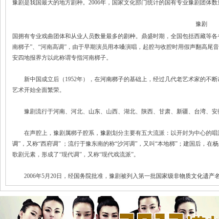
豫剧是我国最大的地方剧种。2006年，国家文化部门统计的国有专业豫剧团体数量
豫剧
国拥有专业戏曲团体和从业人员数量最多的
剧种
。鼎盛时期，全国包括西藏等各
南梆子”、“河南高调”，由于早期演员用本嗓演唱，起腔与收腔时用假声翻高尾音带
安四地报界方以此称谓专指河南梆子。
新中国成立后（1952年），在
河南梆子
的基础上，经过几代老艺术家的不断
艺术开始全面繁荣。
豫剧流行于
河南
、河北、
山东
、山西、湖北、陕西、甘肃、
新疆
、
台湾
、安
在声腔上，豫剧属梆子腔系，
豫剧
划分主要有五大流派：以开封为中心的唱
调
”，又称“西府调” ；流行于豫东南的称“沙河调”，又叫“本地梆”；建国后，在
杨
歌剧元素，形成了“现代调”，又称“现代戏流派”。
2006年5月20日，经
国务院
批准，豫剧被列入第一批
国家级非物质文化遗产