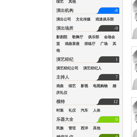
综艺
其他
演出机构
-8
演出公司
文化传媒
戏迷俱乐部
演出场所
-9
影剧院
歌舞厅
俱乐部
会场会
堂
戏曲茶座
排练厅
广场
其
他
演艺经纪
1
演艺经纪公司
演艺经纪人
主持人
7
戏曲
综艺
影视
电视购物
婚
庆礼仪
模特
12
时装
礼仪
汽车
人体
乐器大全
0
民族
管弦
西洋
其他