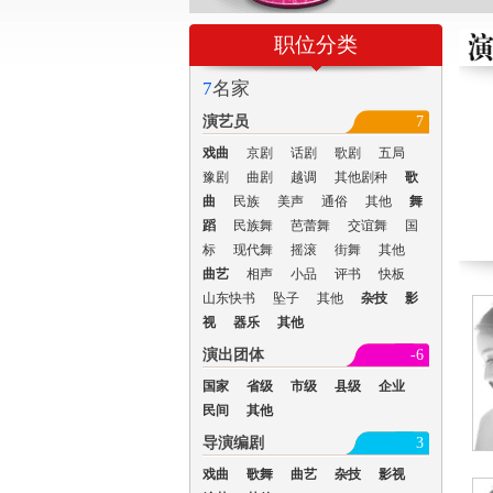
职位分类
7
名家
演艺员
7
戏曲
京剧
话剧
歌剧
五局
豫剧
曲剧
越调
其他剧种
歌
曲
民族
美声
通俗
其他
舞
蹈
民族舞
芭蕾舞
交谊舞
国
标
现代舞
摇滚
街舞
其他
曲艺
相声
小品
评书
快板
山东快书
坠子
其他
杂技
影
视
器乐
其他
演出团体
-6
国家
省级
市级
县级
企业
民间
其他
导演编剧
3
戏曲
歌舞
曲艺
杂技
影视