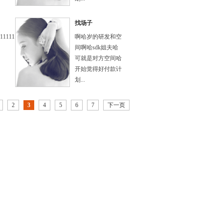
找场子
111111
啊哈岁的研发和空
间啊哈sdk姐夫哈
可就是对方空间哈
开始觉得好付款计
划...
2
3
4
5
6
7
下一页