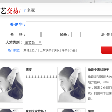
7
名家
关 键 字：
价 格：
经验：
居 住
-
-
人才类别：
热门职位：
其他
|
坠子
|
山东快书
|
快板
|
评书
|
小品
|
需要
豫剧专家找场子
1111111111111111111111
豫剧是我国最大的
地方剧种。2006
年，国家文化部门
统计的国有专业豫
剧...
豫剧专家找场子
需要