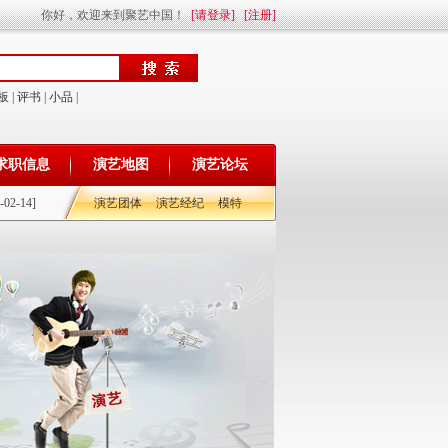
你好，欢迎来到聚艺中国！
[请登录]
[注册]
板
|
评书
|
小品
|
求职信息
演艺地图
演艺论坛
-02-14]
演艺团体
演艺经纪
模特