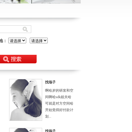
 地：
找场子
啊哈岁的研发和空
间啊哈sdk姐夫哈
可就是对方空间哈
开始觉得好付款计
划...
找场子